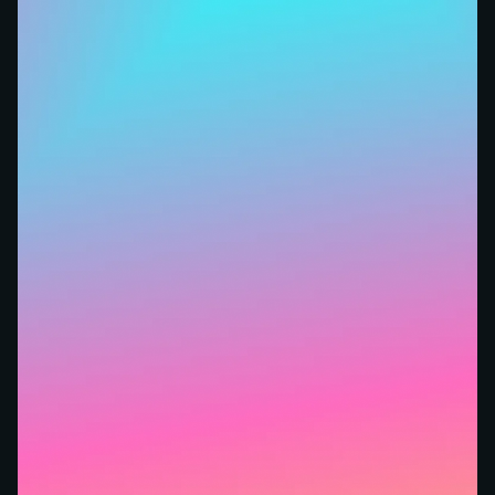
uma honra e sou muito grato por isso. É muito bom
quando você divulga algo que confia e sabe que vai
ajudar seu público e ainda sim ser recompensado
por isso. E o reconhecimento vem a altura, desde
comissões vantajosas a brindes por alcançar metas.
Além disso, tenho todo o suporte necessário que
preciso para desempenhar um bom trabalho.
— Clay
Há pouco mais de um ano, descobri a Husky
através do influenciador Diego, do canal DI Fora.
Na época, utilizava um banco tradicional para
receber meus ganhos do AdSense e também havia
testado outras plataformas. No entanto, desde que