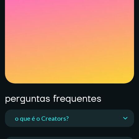
conheci a Husky, minha experiência tem sido
excepcional. A Husky proporciona segurança,
praticidade e rapidez tanto no atendimento quanto
nas transações. Sou grato à Husky, e hoje faço parte
do time Creators By Husky, com o objetivo de
ajudar mais pessoas a conhecerem esta que, em
minha humilde opinião, é a melhor plataforma para
criadores de conteúdo receberem seus ganhos.
Expresso minha gratidão ao Creators By Husky.
— Isaac
perguntas frequentes
o que é o Creators?