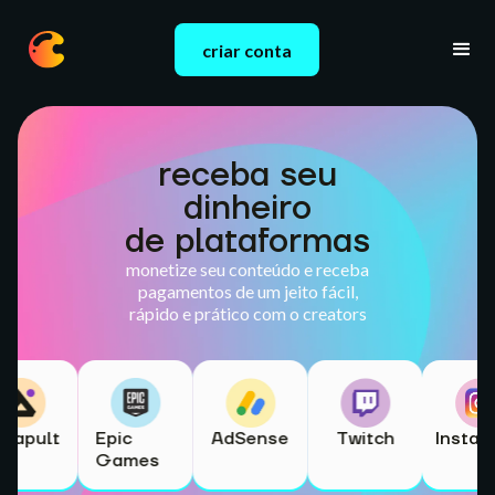
criar conta
receba seu
dinheiro
de plataformas
monetize seu conteúdo e receba
pagamentos de um jeito fácil,
rápido e prático com o creators
atapult
Epic
AdSense
Twitch
Insta
Games