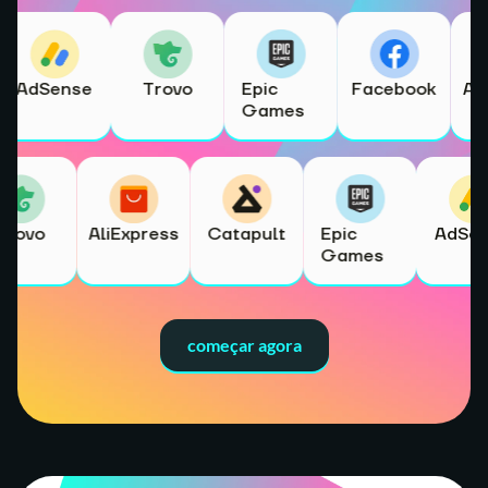
AdSense
Trovo
Epic
Facebook
Ali
Games
Trovo
AliExpress
Catapult
Epic
AdSe
Games
começar agora